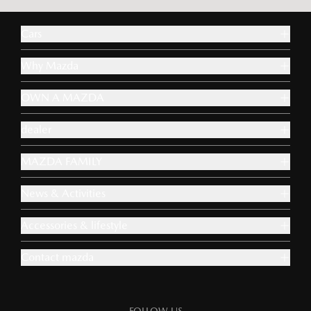
Cars
Why Mazda
OWN A MAZDA
dealer
MAZDA FAMILY
News & Activities
Accessories & lifestyle
Contact mazda
FOLLOW US