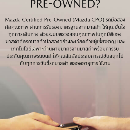
PRE-OWNED?
Mazda Certified Pre-Owned (Mazda CPO) รถมือสอง
คัดคุณภาพ ผ่านการรับรองมาตรฐานจาก
มาสด้า
ให้คุณมั่นใจ
ทุกการเดินทาง ด้วยระบบตรวจสอบคุณภาพในทุกมิติของ
มาสด้า
คัดรถ
มาสด้า
มือสองอย่างละเอียดด้วยผู้เชี่ยวชาญ และ
เทคโนโลยี
เฉพาะด้านตามมาตรฐาน
มาสด้า
พร้อมการรับ
ประกันคุณภาพรถยนต์
ให้คุณ
สัมผัสประสบการณ์ขับสนุกไป
กับทุกการขับขี่รถ
มาสด้า
ตลอดอายุการใช้งาน​