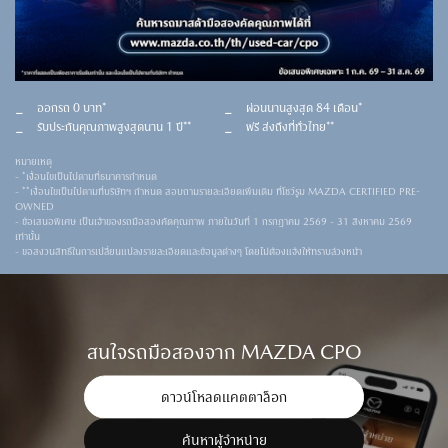
ออกรถ 0 บาท*​
ผ่อนนานสูงสุด 84 เดือน*​
รับประกันคุณภาพสูงสุดนาน 1 ปี**​
ฟรี ส่งถึงที่ทั่วไทย**
หมายเหตุ
- *เงื่อนไขเป็นไปตามที่ธนาคารกำหนด
- **เงื่อนไขเป็นไปตามที่บริษัทฯ กำหนด สอบถามรายละเอียดเพิ่มเติม ที่โชว์รูม MAZDA CERTIFIED PRE-
OWNED
- ข้อเสนอพิเศษ เป็นเจ้าของรถมือสองคัดคุณภาพ ภายในวันที่
1 กรกฎาคม 2569 - 31 สิงหาคม 2569
เท่านั้น
- ขอสงวนสิทธิ์ในการเปลี่ยนแปลงรายละเอียดและข้อมูลต่างๆ โดยไม่ต้องแจ้งให้ทราบล่วงหน้า
สนใจรถมือสองจาก MAZDA CPO
ดาวน์โหลดแคตตาล็อก
ค้นหาผู้จำหน่าย​​