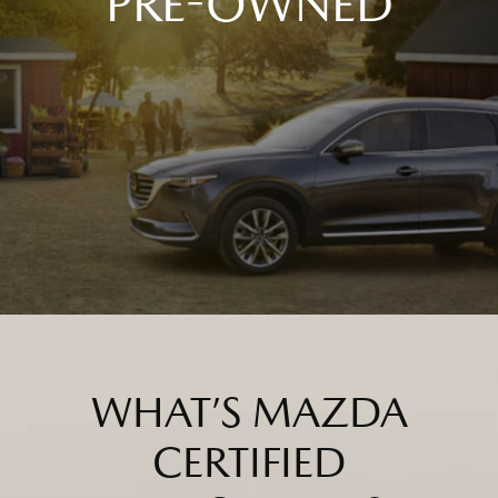
PRE-OWNED
อุปกรณ์เสริม & ไลฟ์สไตล์
Aa
ปรับขนาดตัวหนังสือ
ข้าม
ข้าม
ถัดไป
ถัดไป
ติดต่อมาสด้า
โหมดโฟกัส
100
%
เหมาะสำหรับผู้ป่วย ADHD
ปรับเป็นสีขาวดำ
ขยายลูกศร เม้าส์
เหมาะกับผู้มีปัญหาเรื่องตาบอดสี
เพื่อความสะดวกในการใช้งาน
ไม้บรรทัดช่วยอ่าน
เหมาะสำหรับการอ่านข้อมูลที่ยาว
โหมดโฟกัส
เหมาะสำหรับผู้ป่วย ADHD
WHAT’S MAZDA
CERTIFIED
ขยายลูกศร เม้าส์
เพื่อความสะดวกในการใช้งาน