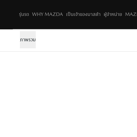
รุ่นรถ
WHY MAZDA
เป็นเจ้าของมาสด้า
ผู้จำหน่าย
MAZD
ภาพรวม
ทำไมต้องมาสด้า​
เกี่ยวกับ Mazda Family
ข้อเสนอพิเศษ
คู่
อุปกรณ์เสริม & ไลฟ์สไตล์
Joy Drives Lives
ค่าใช้จ่ายบำรุงรักษารถตามระยะ
การ
อุปกรณ์เสริม
ขอใบเสนอราคา
การออกแบบและเทคโนโลยี​
บริการหลังการขาย
จองทดลองขับ
ความเป็นมาของแบรนด์​
ความยั่งยืน​
ปรัชญามาสด้า​