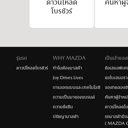
ดาวน์โหลด
ค้นหาผู้
โบรชัวร์
รุ่นรถ
WHY MAZDA
เป็นเจ้าขอ
ดาวน์โหลดโบรชัวร์
ทำไมต้องมาสด้า​
ข้อเสนอพิเศ
Joy Drives Lives
ขอใบเสนอรา
การออกแบบและเทคโนโลยี​
จองทดลองข
ความเป็นมาของแบรนด์​
ค้นหาผู้จำหน
ความยั่งยืน​
ดาวน์โหลดโบร
ปรัชญามาสด้า​
รถมาสด้ามื
( MAZDA 