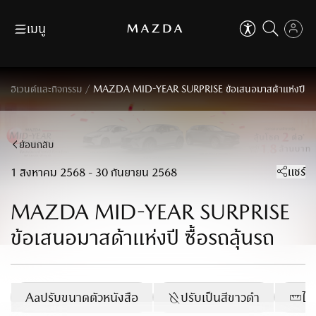
เมนู
ข้าม
ถัดไป
ปิด
ดาวน์โหลดโบรชัวร์
ค้นหาผู้จำหน่าย
EN
TH
ปิด
คุณสามารถปรับการใช้งานเบื้องต้น
/
อิเวนต์และกิจกรรม
MAZDA MID-YEAR SURPRISE ข้อเสนอมาสด้าแห่งปี ซื้อ
เพื่อเสริมประสบการ์ที่ดีในการใช้งานเว็บไซต์
ตัวช่วยในการใช้งานเว็บไซต์
ขอใบเสนอราคา
จองทดลองขับ
เช่น การปรับขนาดตัวอักษร, ปรับโหมดโฟกัส เป็นต้น
รุ่นรถ
ที่ใส่ใจทุกคน
ตัวช่วยในการใช้งานเว็บไซต์
ที่ใส่ใจทุกคน
ข้าม
ถัดไป
ย้อนกลับ
Aa
ปรับขนาดตัวหนังสือ
Why Mazda
แชร์
1 สิงหาคม 2568 - 30 กันยายน 2568
Aa
100
%
ปรับขนาดตัวหนังสือ
เป็นเจ้าของมาสด้า
MAZDA MID-YEAR SURPRISE
100
%
ผู้จำหน่าย
ปรับเป็นสีขาวดำ
ข้อเสนอมาสด้าแห่งปี ซื้อรถลุ้นรถ
เหมาะกับผู้มีปัญหาเรื่องตาบอดสี
MAZDA FAMILY
ปรับเป็นสีขาวดำ
เหมาะกับผู้มีปัญหาเรื่องตาบอดสี
ข่าวสารและกิจกรรม
ไม้บรรทัดช่วยอ่าน
Aa
ปรับขนาดตัวหนังสือ
ปรับเป็นสีขาวดำ
ไม
เหมาะสำหรับการอ่านข้อมูลที่ยาว