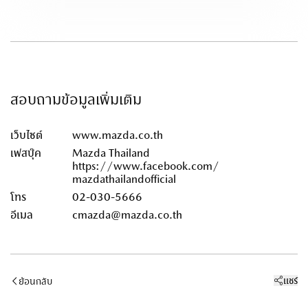
อุปกรณ์เสริม & ไลฟ์สไตล์
Aa
ปรับขนาดตัวหนังสือ
ข้าม
ข้าม
ถัดไป
ถัดไป
ติดต่อมาสด้า
โหมดโฟกัส
100
%
เหมาะสำหรับผู้ป่วย ADHD
ปรับเป็นสีขาวดำ
ขยายลูกศร เม้าส์
สอบถามข้อมูลเพิ่มเติม
เหมาะกับผู้มีปัญหาเรื่องตาบอดสี
เพื่อความสะดวกในการใช้งาน
เว็บไซต์
www.mazda.co.th
เฟสบุ๊ค
Mazda Thailand
ไม้บรรทัดช่วยอ่าน
https://www.facebook.com/
เหมาะสำหรับการอ่านข้อมูลที่ยาว
mazdathailandofficial
โทร
02-030-5666
อีเมล
cmazda@mazda.co.th
โหมดโฟกัส
เหมาะสำหรับผู้ป่วย ADHD
ขยายลูกศร เม้าส์
แชร์
ย้อนกลับ
เพื่อความสะดวกในการใช้งาน