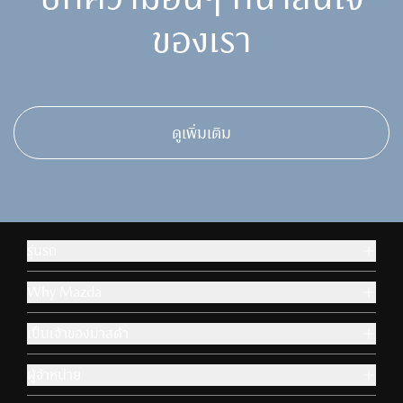
อุปกรณ์เสริม & ไลฟ์สไตล์
Aa
ปรับขนาดตัวหนังสือ
ของเรา
ข้าม
ข้าม
ถัดไป
ถัดไป
ติดต่อมาสด้า
โหมดโฟกัส
100
%
เหมาะสำหรับผู้ป่วย ADHD
ปรับเป็นสีขาวดำ
ขยายลูกศร เม้าส์
ดูเพิ่มเติม
เหมาะกับผู้มีปัญหาเรื่องตาบอดสี
เพื่อความสะดวกในการใช้งาน
ไม้บรรทัดช่วยอ่าน
เหมาะสำหรับการอ่านข้อมูลที่ยาว
รุ่นรถ
โหมดโฟกัส
Why Mazda
เหมาะสำหรับผู้ป่วย ADHD
เป็นเจ้าของมาสด้า
ขยายลูกศร เม้าส์
ผู้จำหน่าย
เพื่อความสะดวกในการใช้งาน