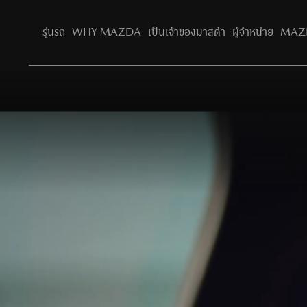
รุ่นรถ
WHY MAZDA
เป็นเจ้าของมาสด้า
ผู้จำหน่าย
MAZD
ทำไมต้องมาสด้า​
เกี่ยวกับ Mazda Family
ข้อเสนอพิเศษ
คู่
อุปกรณ์เสริม & ไลฟ์สไตล์
Joy Drives Lives
ค่าใช้จ่ายบำรุงรักษารถตามระยะ
การ
อุปกรณ์เสริม
ขอใบเสนอราคา
การออกแบบและเทคโนโลยี​
บริการหลังการขาย
จองทดลองขับ
ความเป็นมาของแบรนด์​
ความยั่งยืน​
ปรัชญามาสด้า​