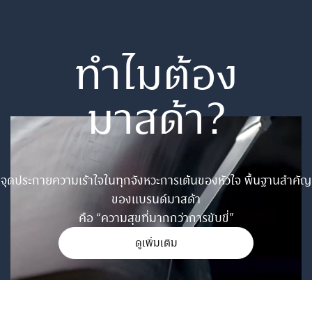
อุปกรณ์เสริม & ไลฟ์สไตล์
Aa
ปรับขนาดตัวหนังสือ
ข้าม
ข้าม
ถัดไป
ถัดไป
ติดต่อมาสด้า
โหมดโฟกัส
100
%
ทำไมต้อง
เหมาะสำหรับผู้ป่วย ADHD
ปรับเป็นสีขาวดำ
ขยายลูกศร เม้าส์
มาสด้า?
เหมาะกับผู้มีปัญหาเรื่องตาบอดสี
เพื่อความสะดวกในการใช้งาน
ไม้บรรทัดช่วยอ่าน
เหมาะสำหรับการอ่านข้อมูลที่ยาว
จุดประกายความเร้าใจในทุกจังหวะการเต้นของหัวใจ พื้นฐานสำคัญ
ของแบรนด์มาสด้า
คือ “ความสุขที่มากกว่าการขับขี่”
โหมดโฟกัส
เหมาะสำหรับผู้ป่วย ADHD
ดูเพิ่มเติม
ขยายลูกศร เม้าส์
เพื่อความสะดวกในการใช้งาน